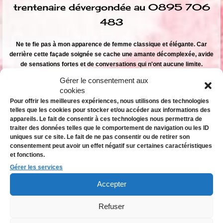
trentenaire dévergondée au 0895 706
483
Ne te fie pas à mon apparence de femme classique et élégante. Car
derrière cette façade soignée se cache une amante décomplexée, avide
de sensations fortes et de conversations qui n'ont aucune limite.
Alors appelle-moi, tire doucement sur ma queue de cheval .Et laisse-moi
Gérer le consentement aux
te montrer ce que cache vraiment cette petite robe bleue à pois blancs.
cookies
Pour offrir les meilleures expériences, nous utilisons des technologies
Découvre
une connexion authentique avec Sabrina, disponible
telles que les cookies pour stocker et/ou accéder aux informations des
maintenant au 0895 706 483.
appareils. Le fait de consentir à ces technologies nous permettra de
traiter des données telles que le comportement de navigation ou les ID
uniques sur ce site. Le fait de ne pas consentir ou de retirer son
consentement peut avoir un effet négatif sur certaines caractéristiques
et fonctions.
Gérer les services
Accepter
Refuser