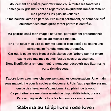
doucement en arrière pour offrir mon cou à toutes les fantaisies.
Et mes yeux gris bleus ont ce regard coquin qui trahit immédiatement
mes pensées les plus inavouables.
Et ma bouche, avec ce petit sourire mutin permanent, ne demande qu'à
chuchoter des mots qui te feront perdre le contrôle.
Ma poitrine est à mon image : naturelle, parfaitement proportionnée,
sensible au moindre frisson.
En effet sous mes airs de femme sage et bien coiffée se cache une
personnalité franchement dévergondée.
Car oui, la petite robe bleue à pois blancs que j'arbore sur ma photo
cache très mal mes petites fesses nues et avenantes.
Donc il suffit de la remonter légèrement pour découvrir que Sabrina ne
porte rien dessous.
J'adore jouer avec mes cheveux pendant nos conversations. Une main
sous ma poitrine pour la soulever doucement. Puis l'autre qui tire sur ma
queue de cheval en m'abandonnant au plaisir de ta voix.
Ce petit rituel me met dans un état de disponibilité totale, prête à
t'accompagner dans tous tes fantasmes sans retenue.
Sabrina au téléphone rose love :